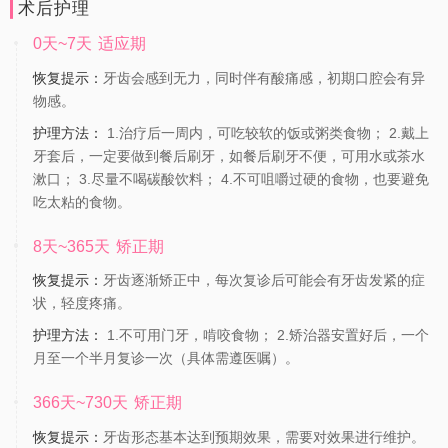
术后护理
0天~7天
适应期
恢复提示：
牙齿会感到无力，同时伴有酸痛感，初期口腔会有异
物感。
护理方法：
1.治疗后一周内，可吃较软的饭或粥类食物； 2.戴上
牙套后，一定要做到餐后刷牙，如餐后刷牙不便，可用水或茶水
漱口； 3.尽量不喝碳酸饮料； 4.不可咀嚼过硬的食物，也要避免
吃太粘的食物。
8天~365天
矫正期
恢复提示：
牙齿逐渐矫正中，每次复诊后可能会有牙齿发紧的症
状，轻度疼痛。
护理方法：
1.不可用门牙，啃咬食物； 2.矫治器安置好后，一个
月至一个半月复诊一次（具体需遵医嘱）。
366天~730天
矫正期
恢复提示：
牙齿形态基本达到预期效果，需要对效果进行维护。