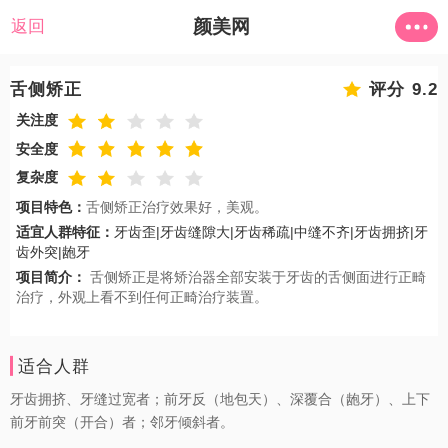
颜美网
返回
舌侧矫正
评分 9.2
关注度
安全度
复杂度
项目特色：
舌侧矫正治疗效果好，美观。
适宜人群特征：
牙齿歪|牙齿缝隙大|牙齿稀疏|中缝不齐|牙齿拥挤|牙
齿外突|龅牙
项目简介：
舌侧矫正是将矫治器全部安装于牙齿的舌侧面进行正畸
治疗，外观上看不到任何正畸治疗装置。
适合人群
牙齿拥挤、牙缝过宽者；前牙反（地包天）、深覆合（龅牙）、上下
前牙前突（开合）者；邻牙倾斜者。