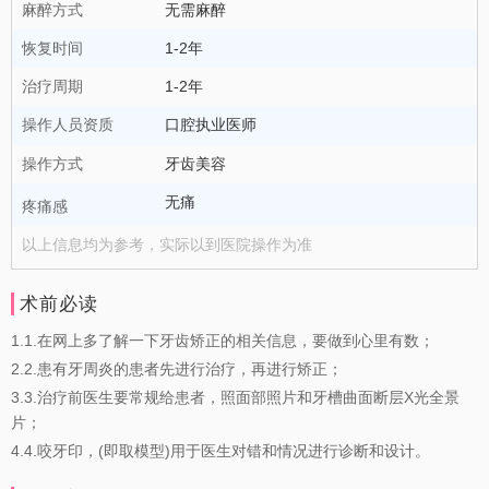
麻醉方式
无需麻醉
恢复时间
1-2年
治疗周期
1-2年
操作人员资质
口腔执业医师
操作方式
牙齿美容
无痛
疼痛感
以上信息均为参考，实际以到医院操作为准
术前必读
1.1.在网上多了解一下牙齿矫正的相关信息，要做到心里有数；
2.2.患有牙周炎的患者先进行治疗，再进行矫正；
3.3.治疗前医生要常规给患者，照面部照片和牙槽曲面断层X光全景
片；
4.4.咬牙印，(即取模型)用于医生对错和情况进行诊断和设计。