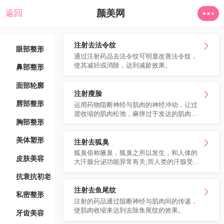
颜美网
返回
注射去法令纹
眼部整形
通过注射药品去法令纹可明显改善法令纹，
使其减轻或消除，达到减龄效果。
鼻部整形
面部轮廓
注射瘦脸
唇部整形
运用药物阻断神经与肌肉的神经冲动，让过
渡收缩的肌肉松弛，麻痹过于发达的肌肉，
胸部整形
达到瘦脸的目的。
美体塑形
注射去狐臭
狐臭俗称腋臭，狐臭之所以发生，和人体的
皮肤美容
大汗腺分泌功能异常有关;而人类的汗腺受胆
碱能神经支配，当药品被注射到汗腺处后，
抗衰抗初老
能够作用于胆碱能神经末稍，使汗腺的分泌
减弱，因此能够治疗狐臭。
注射去鱼尾纹
私密整形
注射的药品通过阻断神经与肌肉间的传递，
使肌肉收缩来达到去除鱼尾纹的效果。
牙齿美容