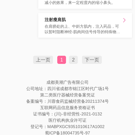
减小的效果，来一定程度内的缩小鼻头。
注射瘦肩肌
在肩膀处的上、中斜方肌内，注入药品，可
以暂时阻断神经-肌肉间信号传导的特殊物
质，让肌肉暂时不发力的东西，一段时间
后，肌肉会自然退化、变小，达到美化肩膀
的目的。
上一页
1
2
下一页
成都美潮广告有限公司
公司地址：四川省成都市锦江区时代广场1号
第二类医疗器械经营备案凭证
备案编号：川蓉食药监械经营备20211374号
互联网药品信息服务资格证书
证书编号：(川)-非经营性-2021-0132
医疗机构执业许可证
登记号：MABPXGC9351010617A1002
蜀ICP备18004735号-97