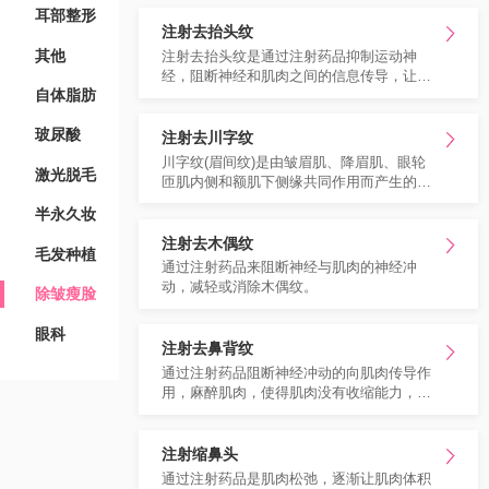
耳部整形
注射去抬头纹
其他
注射去抬头纹是通过注射药品抑制运动神
经，阻断神经和肌肉之间的信息传导，让肌
自体脂肪
肉不能收缩，也就是药品麻痹了肌肉，使得
额部肌肉没有跳动能力，从而消除了抬头
玻尿酸
纹。
注射去川字纹
川字纹(眉间纹)是由皱眉肌、降眉肌、眼轮
激光脱毛
匝肌内侧和额肌下侧缘共同作用而产生的，
皱眉肌和降眉肌的过多收缩，使其所附着的
半永久妆
皮肤产生皱纹，比如习惯性皱眉头，是形成
眉间川字纹的主要的原因。注射去川字纹是
注射去木偶纹
毛发种植
是通过注射药品，药品可以暂时抑制支配肌
通过注射药品来阻断神经与肌肉的神经冲
肉运动的神经，使得表情肌肉停止收缩，达
动，减轻或消除木偶纹。
除皱瘦脸
到消除或减轻川字纹的目的。
眼科
注射去鼻背纹
通过注射药品阻断神经冲动的向肌肉传导作
用，麻醉肌肉，使得肌肉没有收缩能力，从
而达到改善鼻背纹的效果。
注射缩鼻头
通过注射药品是肌肉松弛，逐渐让肌肉体积